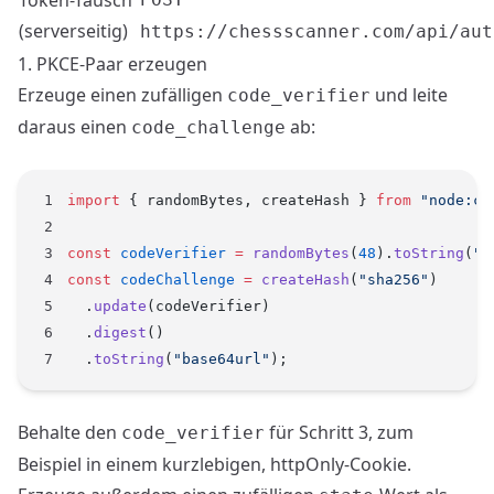
Token-Tausch
(serverseitig)
https://chessscanner.com/api/aut
1. PKCE-Paar erzeugen
Erzeuge einen zufälligen
und leite
code_verifier
daraus einen
ab:
code_challenge
import
 { randomBytes, createHash } 
from
 "node:cr
const
 codeVerifier
 =
 randomBytes
(
48
).
toString
(
"b
const
 codeChallenge
 =
 createHash
(
"sha256"
)
  .
update
(codeVerifier)
  .
digest
()
  .
toString
(
"base64url"
);
Behalte den
für Schritt 3, zum
code_verifier
Beispiel in einem kurzlebigen, httpOnly-Cookie.