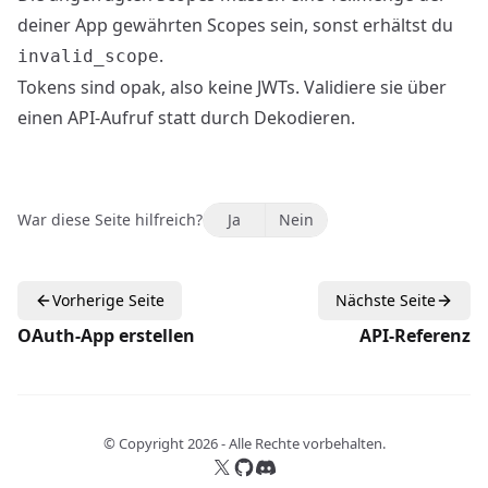
deiner App gewährten Scopes sein, sonst erhältst du
.
invalid_scope
Tokens sind opak, also keine JWTs. Validiere sie über
einen API-Aufruf statt durch Dekodieren.
War diese Seite hilfreich?
Ja
Nein
Vorherige Seite
Nächste Seite
OAuth-App erstellen
API-Referenz
© Copyright
2026
-
Alle Rechte vorbehalten.
Folge mir auf X
Folge mir auf GitHub
Tritt der Discord-Community