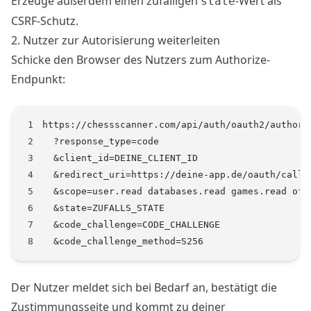
Erzeuge außerdem einen zufälligen
-Wert als
state
CSRF-Schutz.
2. Nutzer zur Autorisierung weiterleiten
Schicke den Browser des Nutzers zum Authorize-
Endpunkt:
https://chessscanner.com/api/auth/oauth2/authori
  ?response_type=code
  &client_id=DEINE_CLIENT_ID
  &redirect_uri=https://deine-app.de/oauth/callb
  &scope=user.read databases.read games.read off
  &state=ZUFALLS_STATE
  &code_challenge=CODE_CHALLENGE
  &code_challenge_method=S256
Der Nutzer meldet sich bei Bedarf an, bestätigt die
Zustimmungsseite und kommt zu deiner