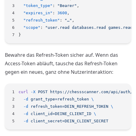
  "token_type"
: 
"Bearer"
,
  "expires_in"
: 
3600
,
  "refresh_token"
: 
"…"
,
  "scope"
: 
"user.read databases.read games.read 
}
Bewahre das Refresh-Token sicher auf. Wenn das
Access-Token abläuft, tausche das Refresh-Token
gegen ein neues, ganz ohne Nutzerinteraktion:
curl
 -X
 POST
 https://chessscanner.com/api/auth/o
  -d
 grant_type=refresh_token
 \
  -d
 refresh_token=DEIN_REFRESH_TOKEN
 \
  -d
 client_id=DEINE_CLIENT_ID
 \
  -d
 client_secret=DEIN_CLIENT_SECRET