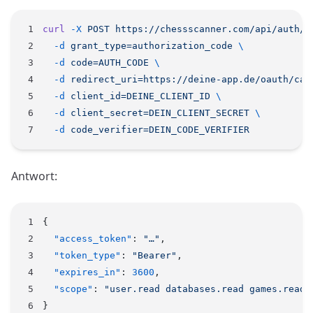
curl
 -X
 POST
 https://chessscanner.com/api/auth/o
  -d
 grant_type=authorization_code
 \
  -d
 code=AUTH_CODE
 \
  -d
 redirect_uri=https://deine-app.de/oauth/cal
  -d
 client_id=DEINE_CLIENT_ID
 \
  -d
 client_secret=DEIN_CLIENT_SECRET
 \
  -d
 code_verifier=DEIN_CODE_VERIFIER
Antwort:
{
  "access_token"
: 
"…"
,
  "token_type"
: 
"Bearer"
,
  "expires_in"
: 
3600
,
  "scope"
: 
"user.read databases.read games.read"
}