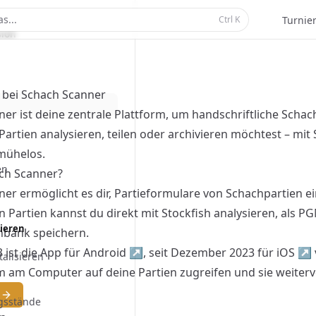
Scanner
s...
Ctrl
K
Turnie
ion
bei Schach Scanner
er ist deine zentrale Plattform, um handschriftliche Schachp
Partien analysieren, teilen oder archivieren möchtest – mit S
mühelos.
en
ach Scanner?
er ermöglicht es dir, Partieformulare von Schachpartien 
ten Partien kannst du direkt mit Stockfish analysieren, als 
sieren
nbank speichern.
3 ist die App für
Android
↗
, seit Dezember 2023 für
iOS
↗
talisieren
 am Computer auf deine Partien zugreifen und sie weiterv
n
gsstände