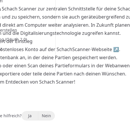
on
Schach Scanner zur zentralen Schnittstelle für deine Schach
s
en und zu speichern, sondern sie auch geräteübergreifend zu
 direkt am Computer weiter analysieren. In Zukunft plane
erstellen
n und die Digitalisierungstechnologie zugreifen kannst.
ng (OAuth 2.0)
ert der Einstieg
nz
 kostenloses Konto auf der
SchachScanner-Webseite
↗
.
tenbank
an, in der deine Partien gespeichert werden.
o oder einen Scan deines Partieformulars in der Webanwendu
exportiere oder teile deine Partien nach deinen Wünschen.
eim Entdecken von Schach Scanner!
e hilfreich?
Ja
Nein