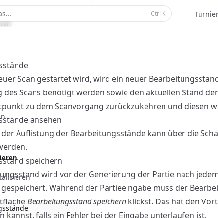
Scanner
s...
Ctrl
K
Turnie
ion
sstände
euer Scan gestartet wird, wird ein neuer Bearbeitungsstand e
 des Scans benötigt werden sowie den aktuellen Stand der 
itpunkt zu dem Scanvorgang zurückzukehren und diesen wei
en
sstände ansehen
t der Auflistung der Bearbeitungsstände kann über die Scha
werden.
sieren
sstand speichern
ungsstand wird vor der Generierung der Partie nach jedem
talisieren
 gespeichert. Während der Partieeingabe muss der Bearbe
ltfläche
Bearbeitungsstand speichern
klickst. Das hat den Vor
gsstände
 kannst, falls ein Fehler bei der Eingabe unterlaufen ist.