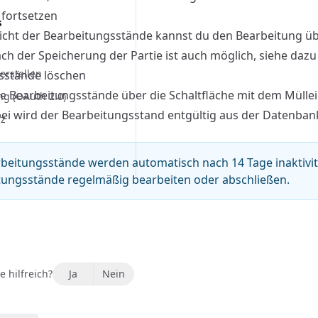
 fortsetzen
s
icht der Bearbeitungsstände kannst du den Bearbeitung übe
ch der Speicherung der Partie ist auch möglich, siehe daz
erstellen
sstände löschen
e Bearbeitungsstände über die Schaltfläche mit dem Mülle
ng (OAuth 2.0)
ei wird der Bearbeitungsstand entgültig aus der Datenban
nz
beitungsstände werden automatisch nach 14 Tage inaktivität
tungsstände regelmäßig bearbeiten oder abschließen.
e hilfreich?
Ja
Nein