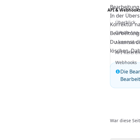
Bearbeitung
API & Webhook
In der Übers
Überblick
Korrektur na
OAuth-App 
Bearbeitung
Du kannst di
Autorisieru
löschen. Dab
API-Refere
Webhooks
Die Bear
Bearbei
War diese Seit